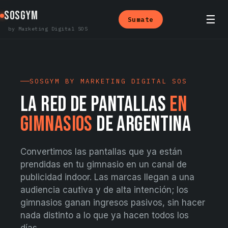
Ir
SOSGYM
al
☰
Sumate
contenido
by
Marketing Digital SOS
SOSGYM BY MARKETING DIGITAL SOS
LA RED DE PANTALLAS
EN
GIMNASIOS
DE ARGENTINA
Convertimos las pantallas que ya están
prendidas en tu gimnasio en un canal de
publicidad indoor. Las marcas llegan a una
audiencia cautiva y de alta intención; los
gimnasios ganan ingresos pasivos, sin hacer
nada distinto a lo que ya hacen todos los